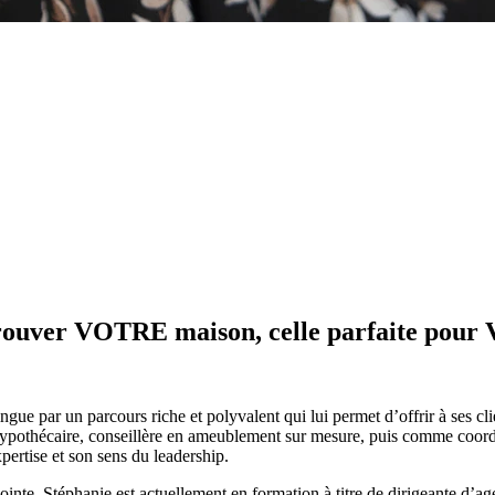
trouver VOTRE maison, celle parfaite pou
ngue par un parcours riche et polyvalent qui lui permet d’offrir à ses c
hypothécaire, conseillère en ameublement sur mesure, puis comme coordi
ertise et son sens du leadership.
pointe, Stéphanie est actuellement en formation à titre de dirigeante d’a