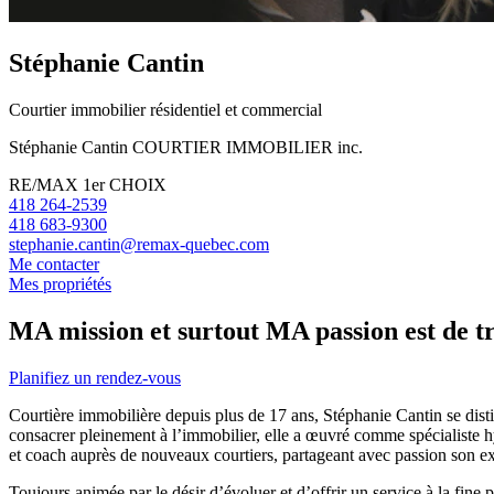
Stéphanie Cantin
Courtier immobilier résidentiel et commercial
Stéphanie Cantin COURTIER IMMOBILIER inc.
RE/MAX 1er CHOIX
418 264-2539
418 683-9300
stephanie.cantin@remax-quebec.com
Me contacter
Mes propriétés
MA mission et surtout MA passion est de 
Planifiez un rendez-vous
Courtière immobilière depuis plus de 17 ans, Stéphanie Cantin se disti
consacrer pleinement à l’immobilier, elle a œuvré comme spécialiste 
et coach auprès de nouveaux courtiers, partageant avec passion son exp
Toujours animée par le désir d’évoluer et d’offrir un service à la fine 